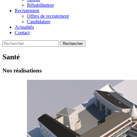
Réhabilitation
Recrutement
Offres de recrutement
Candidature
Actualités
Contact
Recherche
Rechercher
pour
:
Santé
Nos réalisations