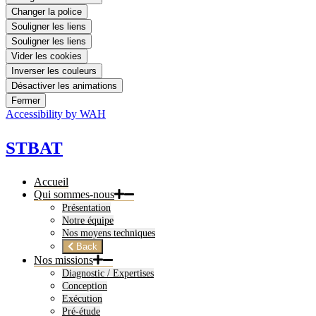
Changer la police
Souligner les liens
Souligner les liens
Vider les cookies
Inverser les couleurs
Désactiver les animations
Fermer
Accessibility by WAH
STBAT
Accueil
Qui sommes-nous
Présentation
Notre équipe
Nos moyens techniques
Back
Nos missions
Diagnostic / Expertises
Conception
Exécution
Pré-étude