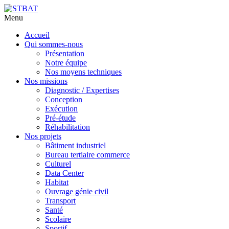
Menu
Aller
Accueil
au
Qui sommes-nous
contenu
Présentation
principal
Notre équipe
Nos moyens techniques
Nos missions
Diagnostic / Expertises
Conception
Exécution
Pré-étude
Réhabilitation
Nos projets
Bâtiment industriel
Bureau tertiaire commerce
Culturel
Data Center
Habitat
Ouvrage génie civil
Transport
Santé
Scolaire
Sportif