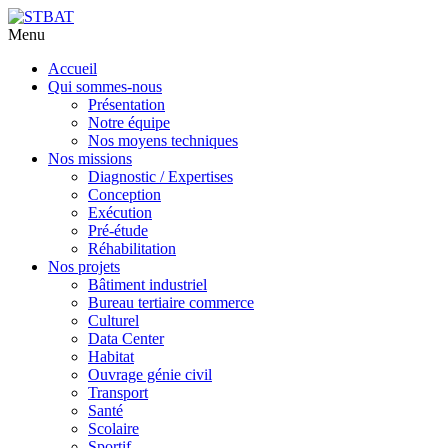
Menu
Aller
Accueil
au
Qui sommes-nous
contenu
Présentation
principal
Notre équipe
Nos moyens techniques
Nos missions
Diagnostic / Expertises
Conception
Exécution
Pré-étude
Réhabilitation
Nos projets
Bâtiment industriel
Bureau tertiaire commerce
Culturel
Data Center
Habitat
Ouvrage génie civil
Transport
Santé
Scolaire
Sportif