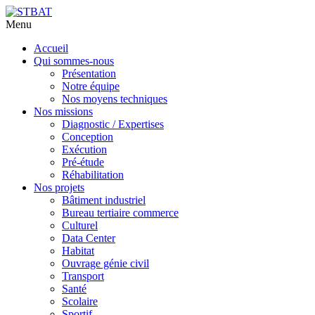
Menu
Aller
Accueil
au
Qui sommes-nous
contenu
Présentation
principal
Notre équipe
Nos moyens techniques
Nos missions
Diagnostic / Expertises
Conception
Exécution
Pré-étude
Réhabilitation
Nos projets
Bâtiment industriel
Bureau tertiaire commerce
Culturel
Data Center
Habitat
Ouvrage génie civil
Transport
Santé
Scolaire
Sportif