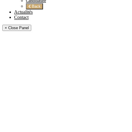
Candidature
Back
Actualités
Contact
× Close Panel