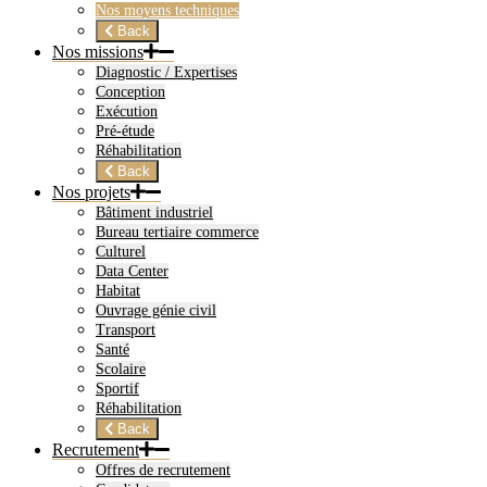
Nos moyens techniques
Back
Nos missions
Diagnostic / Expertises
Conception
Exécution
Pré-étude
Réhabilitation
Back
Nos projets
Bâtiment industriel
Bureau tertiaire commerce
Culturel
Data Center
Habitat
Ouvrage génie civil
Transport
Santé
Scolaire
Sportif
Réhabilitation
Back
Recrutement
Offres de recrutement