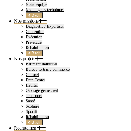
Notre équipe
Nos moyens techniques
Back
Nos missions
Diagnostic / Expertises
Conception
Exécution
Pré-étude
Réhabilitation
Back
Nos projets
Bâtiment industriel
Bureau tertiaire commerce
Culturel
Data Center
Habitat
Ouvrage génie civil
Transport
Santé
Scolaire
Sportif
Réhabilitation
Back
Recrutement