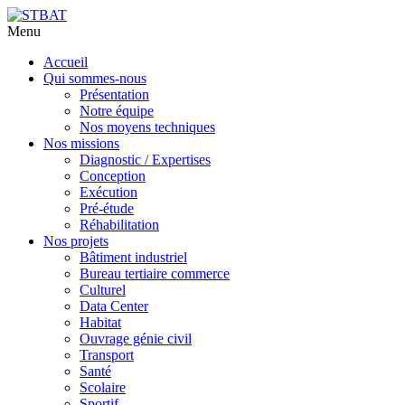
Menu
Aller
Accueil
au
Qui sommes-nous
contenu
Présentation
principal
Notre équipe
Nos moyens techniques
Nos missions
Diagnostic / Expertises
Conception
Exécution
Pré-étude
Réhabilitation
Nos projets
Bâtiment industriel
Bureau tertiaire commerce
Culturel
Data Center
Habitat
Ouvrage génie civil
Transport
Santé
Scolaire
Sportif