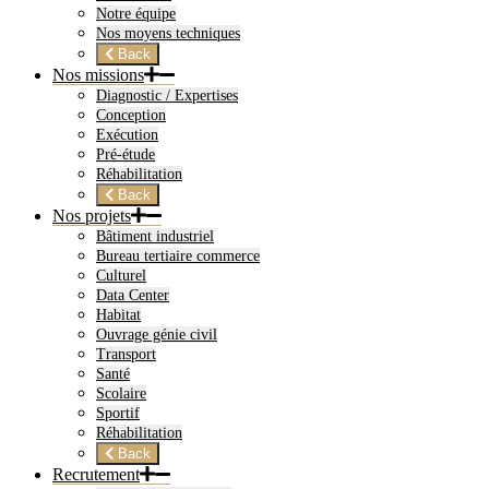
Notre équipe
Nos moyens techniques
Back
Nos missions
Diagnostic / Expertises
Conception
Exécution
Pré-étude
Réhabilitation
Back
Nos projets
Bâtiment industriel
Bureau tertiaire commerce
Culturel
Data Center
Habitat
Ouvrage génie civil
Transport
Santé
Scolaire
Sportif
Réhabilitation
Back
Recrutement