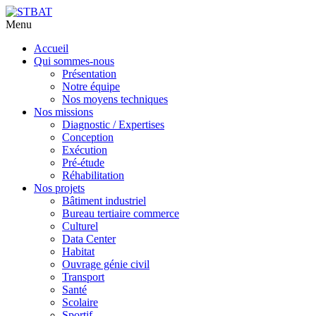
Menu
Aller
Accueil
au
Qui sommes-nous
contenu
Présentation
principal
Notre équipe
Nos moyens techniques
Nos missions
Diagnostic / Expertises
Conception
Exécution
Pré-étude
Réhabilitation
Nos projets
Bâtiment industriel
Bureau tertiaire commerce
Culturel
Data Center
Habitat
Ouvrage génie civil
Transport
Santé
Scolaire
Sportif