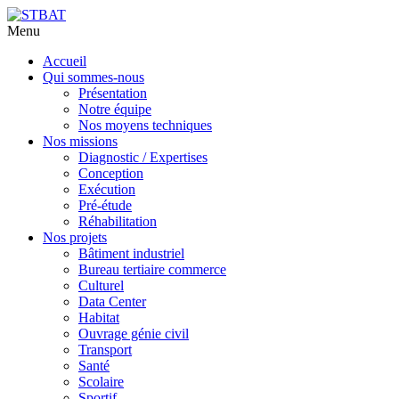
Menu
Aller
Accueil
au
Qui sommes-nous
contenu
Présentation
principal
Notre équipe
Nos moyens techniques
Nos missions
Diagnostic / Expertises
Conception
Exécution
Pré-étude
Réhabilitation
Nos projets
Bâtiment industriel
Bureau tertiaire commerce
Culturel
Data Center
Habitat
Ouvrage génie civil
Transport
Santé
Scolaire
Sportif