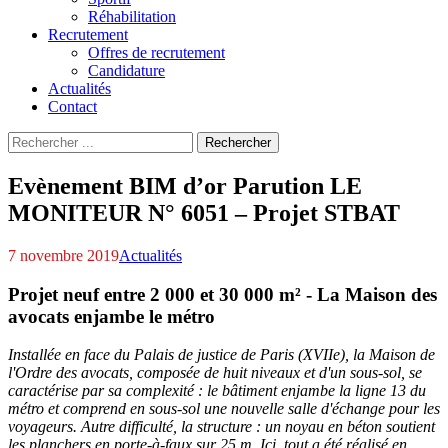
Réhabilitation
Recrutement
Offres de recrutement
Candidature
Actualités
Contact
Recherche
Rechercher
pour
:
Evènement BIM d’or Parution LE
MONITEUR N° 6051 – Projet STBAT
7 novembre 2019
Actualités
Projet neuf entre 2 000 et 30 000 m² - La Maison des
avocats enjambe le métro
Installée en face du Palais de justice de Paris (XVIIe), la Maison de
l'Ordre des avocats, composée de huit niveaux et d'un sous-sol, se
caractérise par sa complexité : le bâtiment enjambe la ligne 13 du
métro et comprend en sous-sol une nouvelle salle d'échange pour les
voyageurs. Autre difficulté, la structure : un noyau en béton soutient
les planchers en porte-à-faux sur 25 m. Ici, tout a été réalisé en