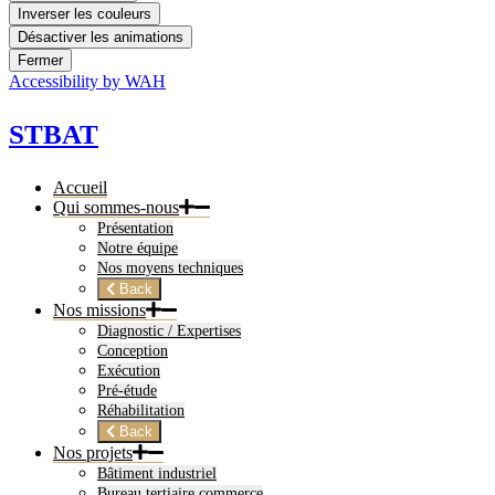
Inverser les couleurs
Désactiver les animations
Fermer
Accessibility by WAH
STBAT
Accueil
Qui sommes-nous
Présentation
Notre équipe
Nos moyens techniques
Back
Nos missions
Diagnostic / Expertises
Conception
Exécution
Pré-étude
Réhabilitation
Back
Nos projets
Bâtiment industriel
Bureau tertiaire commerce