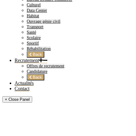
Culturel
Data Center
Habitat
Ouvrage génie civil
Transport
Santé
Scolaire
Sportif
Réhabilitation
Back
Recrutement
Offres de recrutement
Candidature
Back
Actualités
Contact
× Close Panel