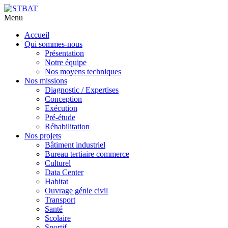
Menu
Aller
Accueil
au
Qui sommes-nous
contenu
Présentation
principal
Notre équipe
Nos moyens techniques
Nos missions
Diagnostic / Expertises
Conception
Exécution
Pré-étude
Réhabilitation
Nos projets
Bâtiment industriel
Bureau tertiaire commerce
Culturel
Data Center
Habitat
Ouvrage génie civil
Transport
Santé
Scolaire
Sportif