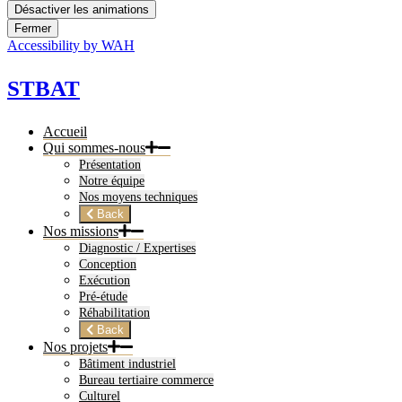
Désactiver les animations
Fermer
Accessibility by WAH
STBAT
Accueil
Qui sommes-nous
Présentation
Notre équipe
Nos moyens techniques
Back
Nos missions
Diagnostic / Expertises
Conception
Exécution
Pré-étude
Réhabilitation
Back
Nos projets
Bâtiment industriel
Bureau tertiaire commerce
Culturel